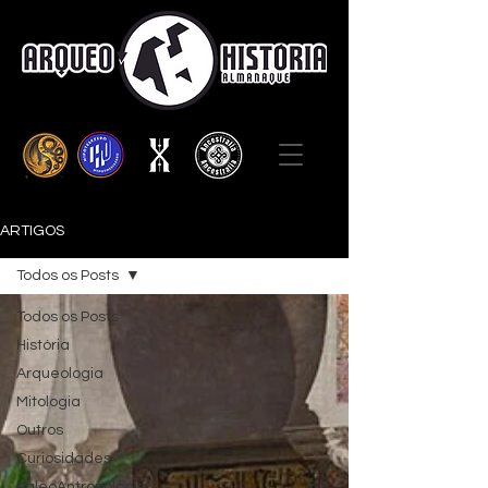
ARTIGOS
Todos os Posts
Todos os Posts
História
Arqueologia
Mitologia
Outros
Curiosidades
PaleoAntropologia