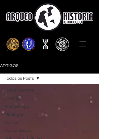
ARTIGOS
Todos os Posts
Todos os Posts
História
Arqueologia
Mitologia
Outros
Curiosidades
PaleoAntropologia