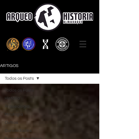
ARTIGOS
Todos os Posts
Todos os Posts
História
Arqueologia
Mitologia
Outros
Curiosidades
PaleoAntropologia