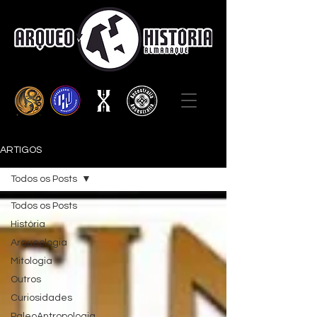
ARTIGOS
Todos os Posts
Todos os Posts
História
Arqueologia
Mitologia
Outros
Curiosidades
PaleoAntropologia