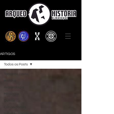
ARTIGOS
Todos os Posts
Todos os Posts
História
Arqueologia
Mitologia
Outros
Curiosidades
PaleoAntropologia