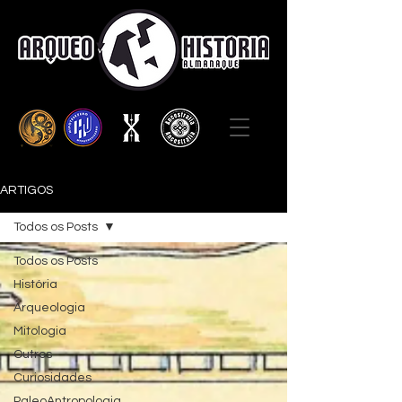
ARTIGOS
Todos os Posts
Todos os Posts
História
Arqueologia
Mitologia
Outros
Curiosidades
PaleoAntropologia