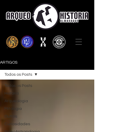
ARTIGOS
Todos os Posts
Todos os Posts
História
Arqueologia
Mitologia
Outros
Curiosidades
PaleoAntropologia