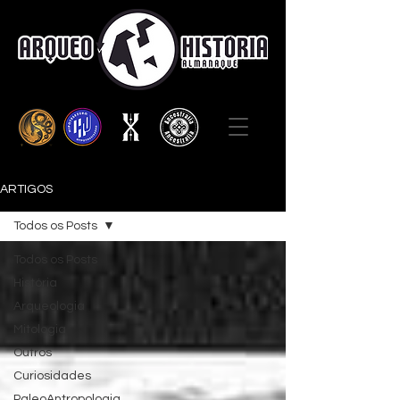
ARTIGOS
Todos os Posts
Todos os Posts
História
Arqueologia
Mitologia
Outros
Curiosidades
PaleoAntropologia