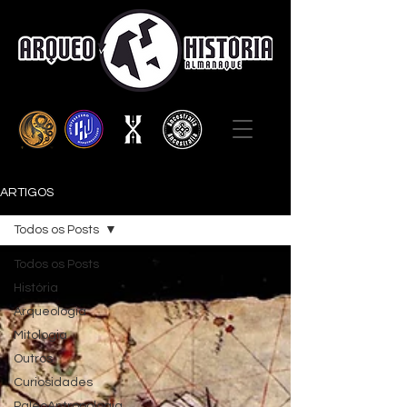
ARTIGOS
Todos os Posts
Todos os Posts
História
Arqueologia
Mitologia
Outros
Curiosidades
PaleoAntropologia