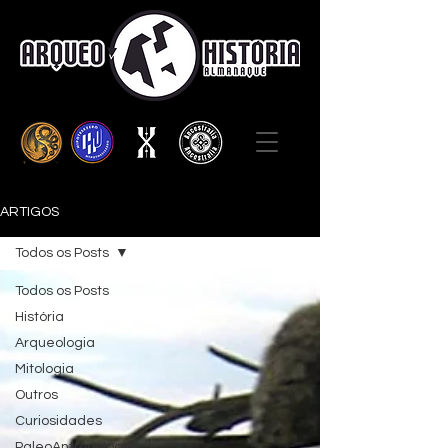
ARTIGOS
Todos os Posts
Todos os Posts
História
Arqueologia
Mitologia
Outros
Curiosidades
PaleoAntropologia