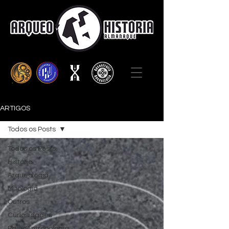
ARTIGOS
Todos os Posts
Todos os Posts
História
Arqueologia
Mitologia
Outros
Curiosidades
PaleoAntropologia