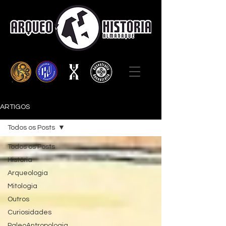
ARTIGOS
Todos os Posts
Todos os Posts
História
Arqueologia
Mitologia
Outros
Curiosidades
PaleoAntropologia