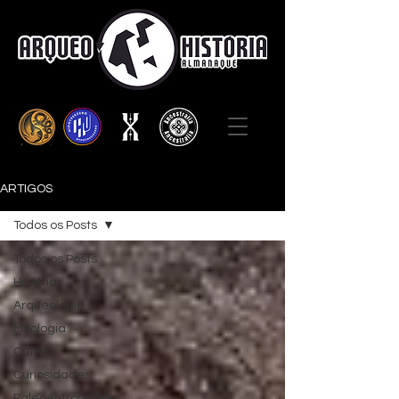
ARTIGOS
Todos os Posts
Todos os Posts
História
Arqueologia
Mitologia
Outros
Curiosidades
PaleoAntropologia