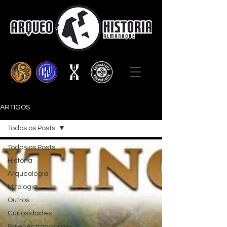
ARTIGOS
Todos os Posts
Todos os Posts
História
Arqueologia
Mitologia
Outros
Curiosidades
PaleoAntropologia