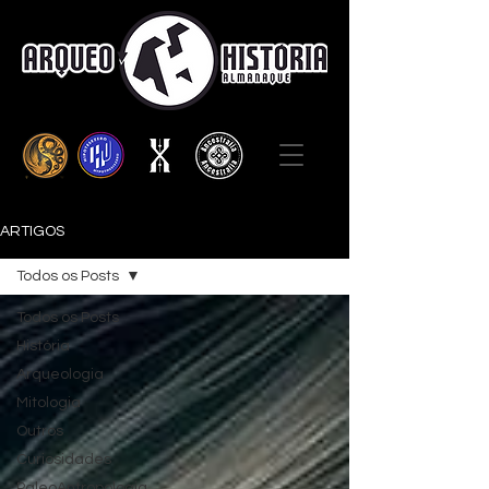
ARTIGOS
Todos os Posts
Todos os Posts
História
Arqueologia
Mitologia
Outros
Curiosidades
PaleoAntropologia