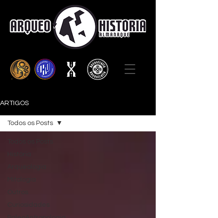
ARTIGOS
Todos os Posts
Todos os Posts
História
Arqueologia
Mitologia
Outros
Curiosidades
PaleoAntropologia