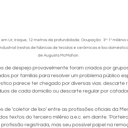
m Ur, Iraque, 12 metros de profundidade. Ocupação:  3º-1º milênio a
industrial (restos de fabricas de tecidos e cerâmicas e lixo doméstic
de Augusta McMahon.
s de despejo provavelmente foram criados por grupos
dos por famílias para resolver um problema público esp
stico parece ter chegado por diversas vias: descarte r
íduos de cada domicílio ou descarte regular por catado
s de 'coletor de lixo' entre as profissões oficiais da 
os textos do terceiro milênio a.e.c. em diante. 'Porteiro
profissão registrada, mas seu possível papel na remoç