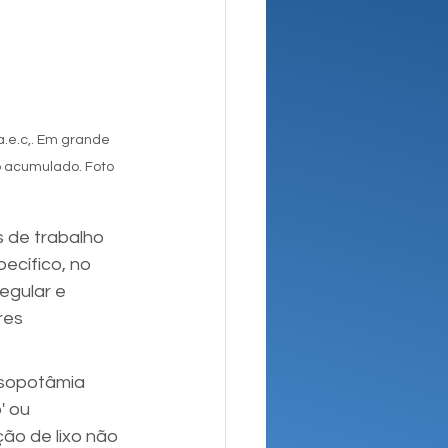
.e.c,. Em grande 
o acumulado. Foto 
 de trabalho 
ecífico, no 
egular e 
res 
Mesopotâmia 
' ou 
ão de lixo não 