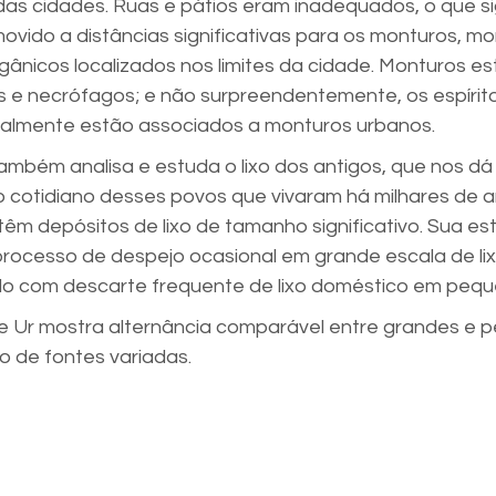
 das cidades. Ruas e pátios eram inadequados, o que si
 movido a distâncias significativas para os monturos, mo
gânicos localizados nos limites da cidade. Monturos es
 e necrófagos; e não surpreendentemente, os espírito
lmente estão associados a monturos urbanos.
ambém analisa e estuda o lixo dos antigos, que nos dá 
 cotidiano desses povos que vivaram há milhares de a
têm depósitos de lixo de tamanho significativo. Sua est
rocesso de despejo ocasional em grande escala de lixo 
rado com descarte frequente de lixo doméstico em pequ
de Ur mostra alternância comparável entre grandes e 
o de fontes variadas.