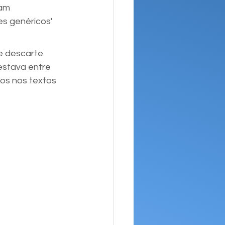
am 
s genéricos' 
e descarte 
estava entre 
os nos textos 