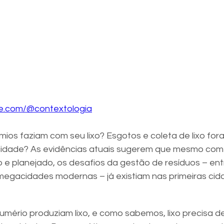
e.com/@contextologia
os faziam com seu lixo? Esgotos e coleta de lixo for
cidade? As evidências atuais sugerem que mesmo com
e planejado, os desafios da gestão de resíduos – ent
egacidades modernas – já existiam nas primeiras cid
umério produziam lixo, e como sabemos, lixo precisa d