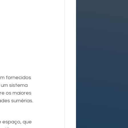
am fornecidos 
 um sistema 
re os maiores 
ades sumérias.
e espaço, que 