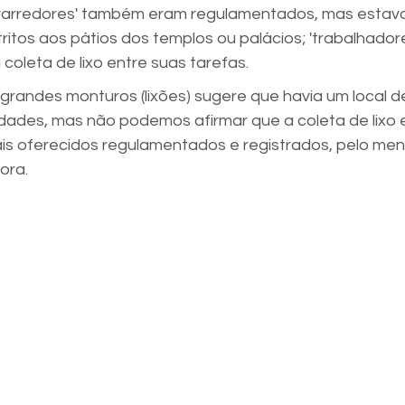
 'varredores' também eram regulamentados, mas estav
itos aos pátios dos templos ou palácios; 'trabalhadore
 coleta de lixo entre suas tarefas.
 grandes monturos (lixões) sugere que havia um local d
ades, mas não podemos afirmar que a coleta de lixo 
ais oferecidos regulamentados e registrados, pelo men
ora.