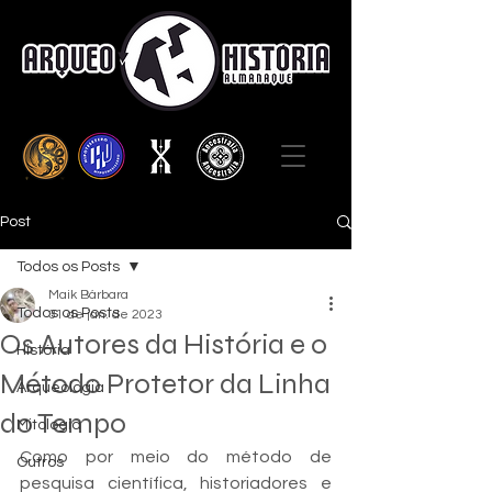
Post
Todos os Posts
Maik Bárbara
Todos os Posts
31 de jan. de 2023
Os Autores da História e o
História
Método Protetor da Linha
Arqueologia
do Tempo
Mitologia
Como por meio do método de 
Outros
pesquisa científica, historiadores e 