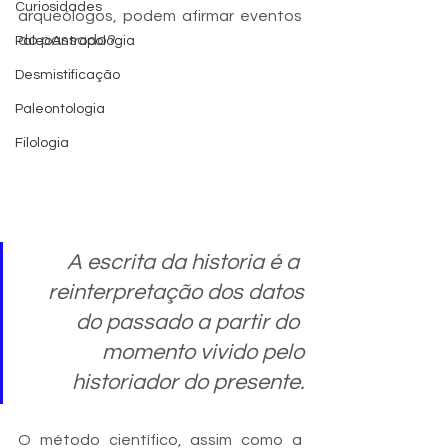
Curiosidades
arqueólogos, podem afirmar eventos 
do passado?
PaleoAntropologia
Desmistificação
Paleontologia
Filologia
A escrita da historia é a 
reinterpretação dos datos
do passado a partir do 
momento vivido pelo
historiador do presente.
O método científico, assim como a 