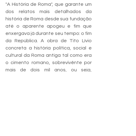
"A História de Roma", que garante um 
dos relatos mais detalhados da 
história de Roma desde sua fundação 
até o aparente apogeu e fim que 
enxergava já durante seu tempo: o fim 
da República. A obra de Tito Lívio 
concreta a história política, social e 
cultural da Roma antiga tal como era 
o cimento romano, sobrevivênte por 
mais de dois mil anos, ou seja, 
organiza os textos de forma coerente 
e coesa dando assim fruto ao que é  
ainda hoje amplamente estudado em 
faculdades pelo mundo.
Os exemplos anteriores apenas 
servem como balizador dos feitos de 
distintos relatadores da história que 
os cercavam, que o fizeram de forma 