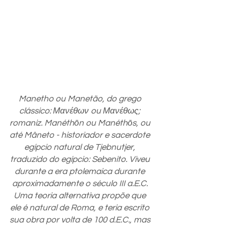
Manetho ou Manetão, do grego 
clássico: Μανέθων ou Μανέθως; 
romaniz. Manéthōn ou Manéthōs, ou 
até Mâneto - historiador e sacerdote 
egípcio natural de Tjebnutjer, 
traduzido do egípcio: Sebenito. Viveu 
durante a era ptolemaica durante 
aproximadamente o século III a.E.C. 
Uma teoria alternativa propõe que 
ele é natural de Roma, e teria escrito 
sua obra por volta de 100 d.E.C., mas 