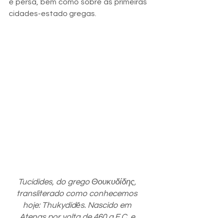
e persa, bem como sobre as primeiras 
cidades-estado gregas.
Tucídides, do grego Θουκυδίδης, 
transliterado como conhecemos 
hoje: Thukydídēs. Nascido em 
Atenas por volta de 460 a.E.C. e 