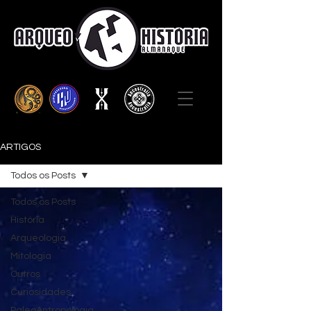
ARTIGOS
Todos os Posts
Todos os Posts
História
Arqueologia
Mitologia
Outros
Curiosidades
PaleoAntropologia