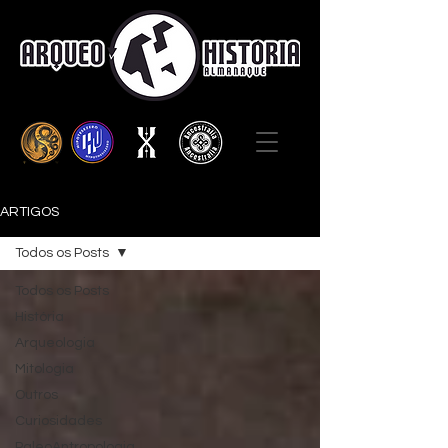
ARTIGOS
Todos os Posts
Todos os Posts
História
Arqueologia
Mitologia
Outros
Curiosidades
PaleoAntropologia