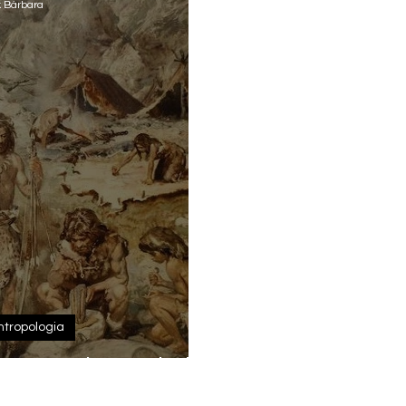
 Bárbara
ntropologia
amos Sobre a Idade
Pedra