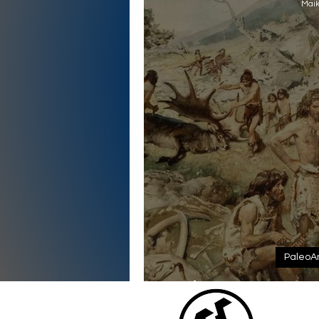
Maik
PaleoA
Mitos que Invent
da 