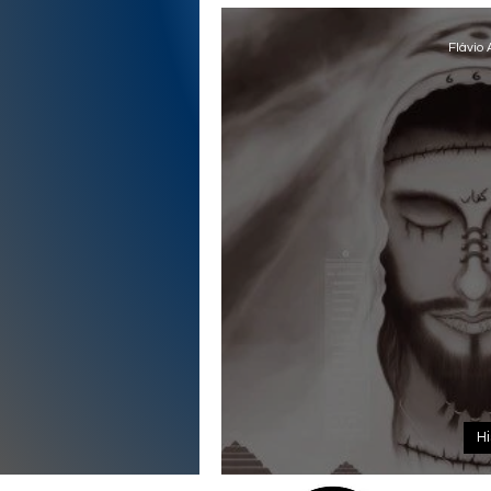
Flávio 
Hi
DAJJAL - O Mes