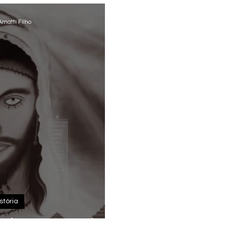
Amatti Filho
stória
sias Impostor do