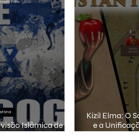
Amatti Filho
stória
Kizil Elma: O
A visão Islâmica de
e a Unificaç
e Magogue
(