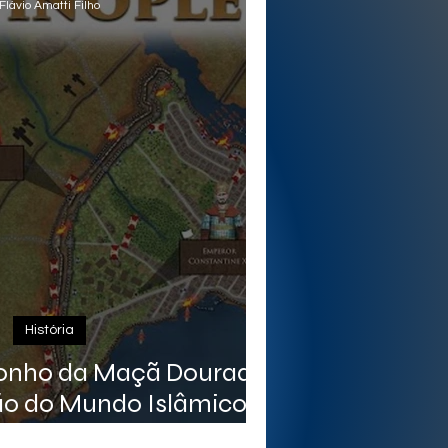
Flávio Amatti Filho
História
 Sonho da Maçã Dourada
ão do Mundo Islâmico
turanismo)