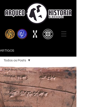
ARTIGOS
Todos os Posts
Todos os Posts
História
Arqueologia
Mitologia
Outros
Curiosidades
PaleoAntropologia