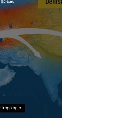
 Bárbara
ntropologia
 NEANDERTAIS: O
NUA PERDIDO?