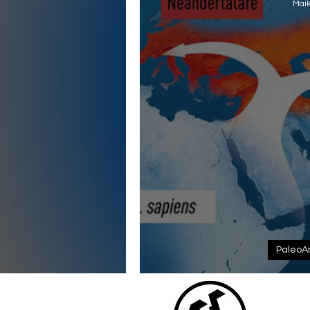
Maik
PaleoA
DENISOVANOS e
ELO CONTI