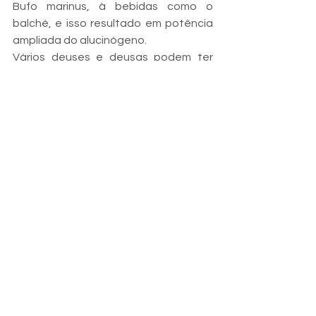
Bufo marinus, à bebidas como o 
balché, e isso resultado em potência 
ampliada do alucinógeno.
Vários deuses e deusas podem ter 
nascido dessas mentes embriagadas 
e alucinadas.
Em suma, os Maias tinham um 
profundo conhecimento sobre o uso 
de enteógenos e sua relação com o 
mundo espiritual. Tudo usado durante 
seus rituais e cerimônias para 
alcançar estados alterados de 
consciência e estabelecer uma 
conexão com os deuses.
Graham Hancock, por mais 
controverso que seja e não utilizando 
o método científico para comprovar 
suas hipóteses, ainda é um ótimo 