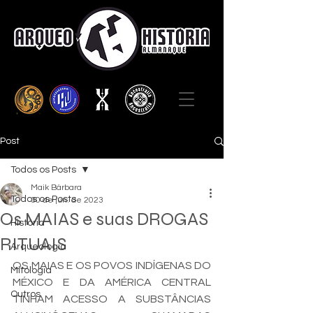
Post
Todos os Posts
Maik Bárbara
Todos os Posts
30 de jun. de 2023
Os MAIAS e suas DROGAS
História
RITUAIS
Arqueologia
OS MAIAS E OS POVOS INDÍGENAS DO 
Mitologia
MÉXICO E DA AMÉRICA CENTRAL 
Outros
TINHAM ACESSO A SUBSTÂNCIAS 