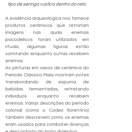
tipo de seringa rustica dentro do reto.
A evidência arqueológica nos fornece 
produtos cerâmicos que retratam 
imagens nas quais enemas 
psicodélicos foram utilizados em 
rituais; algumas figuras estão 
vomitando enquanto outras recebem 
enemas.
As pinturas em vasos de cerâmica do 
Período Clássico Maia mostram potes 
transbordando de espuma de 
bebidas fermentadas, retratando 
indivíduos enquanto recebem 
enemas. Várias descrições do período 
colonial (como o Codex florentino) 
também descrevem como os enemas 
eram usados ​​para combater doenças 
e desconforto do trato digestivo.