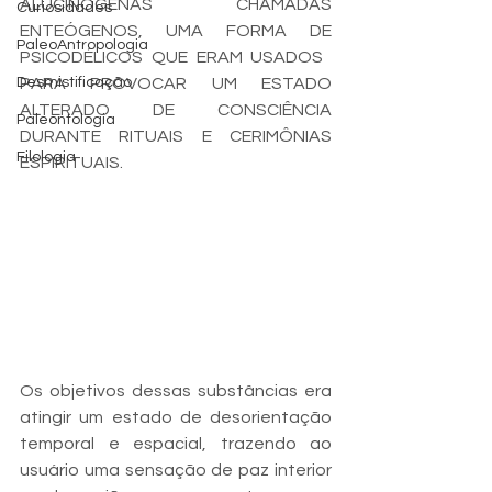
ALUCINÓGENAS CHAMADAS 
Curiosidades
ENTEÓGENOS, UMA FORMA DE 
PaleoAntropologia
PSICODÉLICOS QUE ERAM USADOS ​​
Desmistificação
PARA PROVOCAR UM ESTADO 
ALTERADO DE CONSCIÊNCIA 
Paleontologia
DURANTE RITUAIS E CERIMÔNIAS 
Filologia
ESPIRITUAIS.
Os objetivos dessas substâncias era 
atingir um estado de desorientação 
temporal e espacial, trazendo ao 
usuário uma sensação de paz interior 