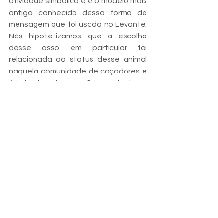
atividade simbólica e é o modelo mais 
antigo conhecido dessa forma de 
mensagem que foi usada no Levante. 
Nós hipotetizamos que a escolha 
desse osso em particular foi 
relacionada ao status desse animal 
naquela comunidade de caçadores e 
é indicativo da conexão espiritual que 
os caçadores tinham com os animais 
que matavam.”
O Dr. Zaidner complementou: “É justo 
dizer que descobrimos uma das mais 
antigas gravuras simbólicas já 
encontradas na Terra – e certamente 
a mais antiga do Levante. Esta 
descoberta tem implicações muito 
importantes para a compreensão de 
como a expressão simbólica se 