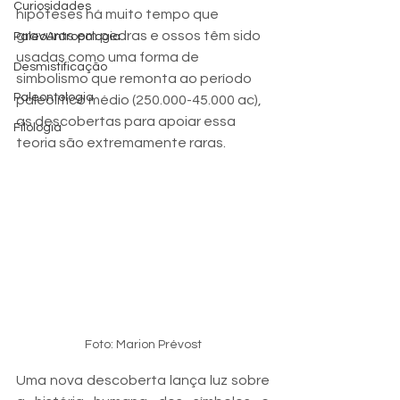
Curiosidades
hipóteses há muito tempo que 
gravuras em pedras e ossos têm sido 
PaleoAntropologia
usadas como uma forma de 
Desmistificação
simbolismo que remonta ao período 
Paleontologia
paleolítico médio (250.000-45.000 ac), 
as descobertas para apoiar essa 
Filologia
teoria são extremamente raras.
Foto: Marion Prévost
Uma nova descoberta lança luz sobre 