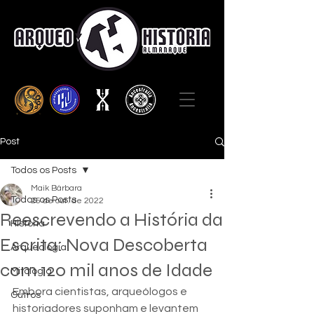
Post
Todos os Posts
Maik Bárbara
Todos os Posts
25 de out. de 2022
Reescrevendo a História da
História
Escrita: Nova Descoberta
Arqueologia
com 120 mil anos de Idade
Mitologia
Embora cientistas, arqueólogos e 
Outros
historiadores suponham e levantem 