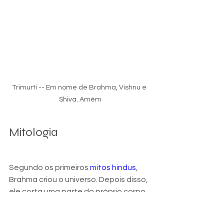
Trimurti -- Em nome de Brahma, Vishnu e 
Shiva. Amém
Mitologia
Segundo os primeiros 
mitos hindus
, 
Brahma criou o universo. Depois disso, 
ele corta uma parte do próprio corpo 
para conseguir criar uma mulher. 
Sawaswati, também chamada de 