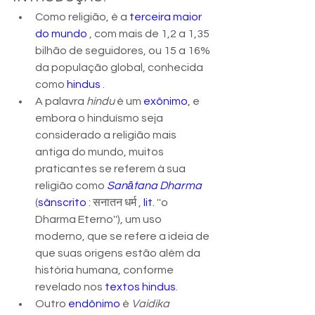
Como religião, é a 
terceira maior 
do mundo
 , com mais de 1,2 a 1,35 
bilhão de seguidores, ou 15 a 16% 
da população global, conhecida 
como 
hindus
 . 
A palavra 
hindu
 é um 
exônimo
, e 
embora o hinduísmo seja 
considerado a religião mais 
antiga do mundo, muitos 
praticantes se referem à sua 
religião como 
Sanātana Dharma
(
sânscrito
 : सनातन धर्म , 
lit.
 ''o 
Dharma Eterno''), um uso 
moderno, que se refere a ideia de 
que suas origens estão além da 
história humana, conforme 
revelado nos 
textos hindus
.
Outro 
endônimo
 é 
Vaidika 