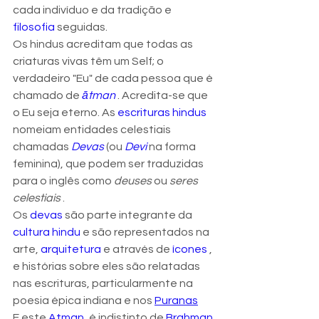
cada indivíduo e da tradição e 
filosofia
 seguidas. 
Os hindus acreditam que todas as 
criaturas vivas têm um Self; o  
verdadeiro "Eu" de cada pessoa que é 
chamado de 
ātman
 . Acredita-se que 
o Eu seja eterno. As 
escrituras hindus
nomeiam entidades celestiais 
chamadas 
Devas
 (ou 
Devi
 na forma 
feminina), que podem ser traduzidas 
para o inglês como 
deuses
 ou 
seres 
celestiais
 .
Os 
devas
 são parte integrante da 
cultura hindu
 e são representados na 
arte, 
arquitetura
 e através de 
ícones
 , 
e histórias sobre eles são relatadas 
nas escrituras, particularmente na 
poesia épica indiana e nos 
Puranas
E este 
Atman
, é indistinto de 
Brahman