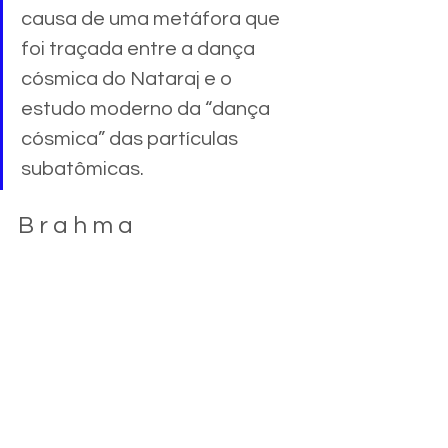
causa de uma metáfora que 
foi traçada entre a dança 
cósmica do Nataraj e o 
estudo moderno da “dança 
cósmica” das partículas 
subatômicas.
B r a h m a