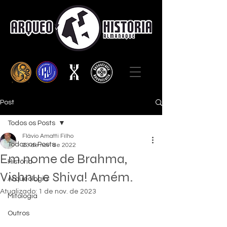
Post
Todos os Posts
Flávio Amatti Filho
Todos os Posts
23 de nov. de 2022
Em nome de Brahma,
História
Vishnu e Shiva! Amém.
Arqueologia
Atualizado:
1 de nov. de 2023
Mitologia
Outros