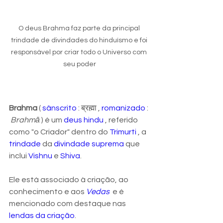
O deus Brahma faz parte da principal 
trindade de divindades do hinduísmo e foi 
responsável por criar todo o Universo com 
seu poder
Brahma
 ( 
sânscrito
 : ब्रह्मा , 
romanizado
 : 
Brahmā
 ) é um 
deus hindu
 , referido 
como "o Criador" dentro do 
Trimurti
 , a 
trindade
 da 
divindade suprema
 que 
inclui 
Vishnu
 e 
Shiva
. 
Ele está associado à criação, ao 
conhecimento e aos 
Vedas
  e é 
mencionado com destaque nas 
lendas da criação
.