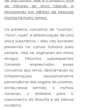
de sua cultura, que é o produto final 
de milhares de anos falando e 
escrevendo por milhões de pessoas 
mortas há muito tempo. 
Os primeiros conceitos de “cosmos”, 
“início”, nada” e diferenciação de uma 
única substância – eles não estavam 
presentes na cultura humana para 
sempre, mas se originaram em mitos 
antigos. Filósofos subseqüentes 
tomaram emprestados esses 
conceitos dos mitos, descartando as 
interpretações excessivamente 
personalistas das origens do universo, 
então,nesse sentido, o mythos 
forneceu o andaime para o 
crescimento da filosofia e da ciência 
moderna. 