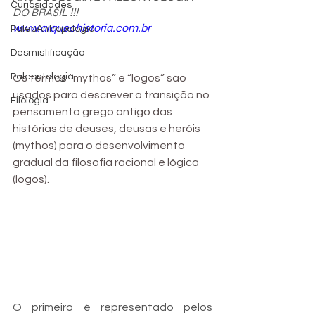
Curiosidades
DO BRASIL !!! 
www.arqueohistoria.com.br
PaleoAntropologia
Desmistificação
Paleontologia
Os termos “mythos” e “logos” são 
usados ​​para descrever a transição no 
Filologia
pensamento grego antigo das 
histórias de deuses, deusas e heróis 
(mythos) para o desenvolvimento 
gradual da filosofia racional e lógica 
(logos).
O primeiro é representado pelos 