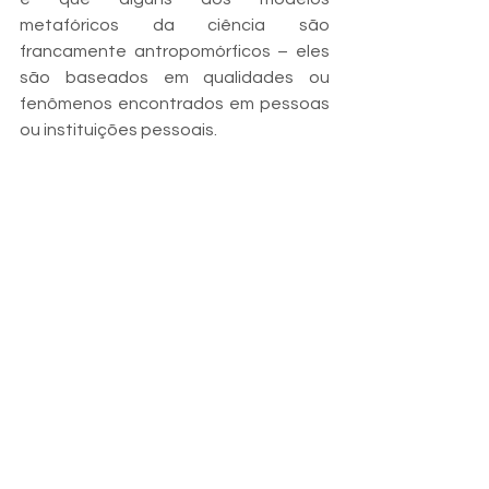
metafóricos da ciência são 
francamente antropomórficos – eles 
são baseados em qualidades ou 
fenômenos encontrados em pessoas 
ou instituições pessoais. 
Os cientistas imaginam as células 
como “fábricas” que aceitam insumos 
e produzem bens. A estrutura 
genética do DNA é descrita como 
tendo um “código” ou “linguagem”. O 
termo “proteínas acompanhantes” foi 
inventado para descrever proteínas 
que têm a função de auxiliar outras 
proteínas a se dobrarem 
corretamente; as proteínas que não 
se dobram corretamente são 
tratadas ou desmanteladas para que 