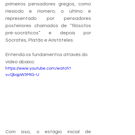
primeiros pensadores gregos, como 
Hesíodo e Homero; o último é 
representado por pensadores 
posteriores chamados de “filósofos 
pré-socráticos” e depois por 
Sócrates, Platão e Aristóteles.
Entenda os fundamentos através do 
vídeo abaixo: 
https://www.youtube.com/watch?
v=QbqpW3MIG-U
Com isso, o estágio inicial de 