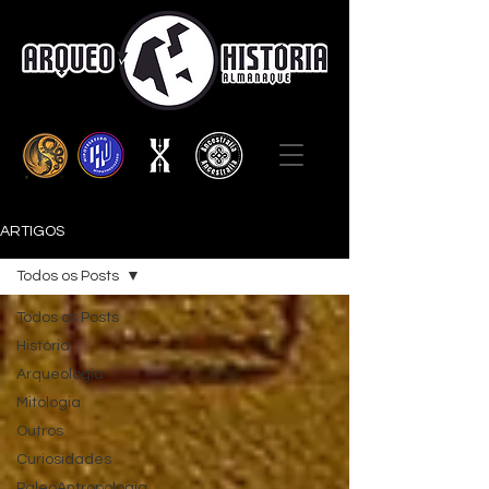
ARTIGOS
Todos os Posts
Todos os Posts
História
Arqueologia
Mitologia
Outros
Curiosidades
PaleoAntropologia