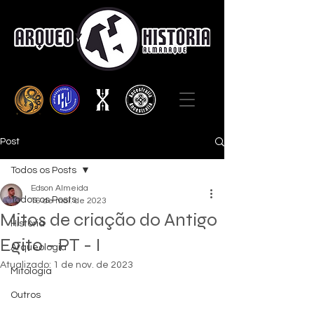
Post
Todos os Posts
Edson Almeida
Todos os Posts
16 de mai. de 2023
Mitos de criação do Antigo
História
Egito - PT - I
Arqueologia
Atualizado:
1 de nov. de 2023
Mitologia
Outros