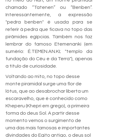
no meio do Nun, um monte piramidal 
chamado “Tatenen” ou “Benben”. 
Interessantemente, a expressão 
"pedra benben" é usada para se 
referir à pedra que ficava no topo das 
pirâmides egípcias. Também nos faz 
lembrar do famoso Etemenanki (em 
sumério: É.TEMEN.AN.KI; "templo da 
fundação do Céu e da Terra"), apenas 
a título de curiosidade.
Voltando ao mito, no topo desse 
monte piramidal surge uma flor de 
lótus, que ao desabrochar liberta um 
escaravelho, que é conhecido como 
Kheperu (Khepri em grego), a primeira 
forma do deus Sol. A partir desse 
momento vemos o surgimento de 
uma das mais famosas e importantes 
divindades do Egito antigo, o deus sol 