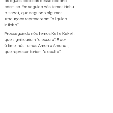
as águas caóticas desse oceano 
cósmico. Em seguida nós temos Hehu 
e Hehet, que segundo algumas 
traduções representam “o liquido 
infinito”.
Prosseguindo nós temos Ket e Keket, 
que significariam “o escuro”. E por 
último, nós temos Amon e Amonet, 
que representariam “o oculto”.