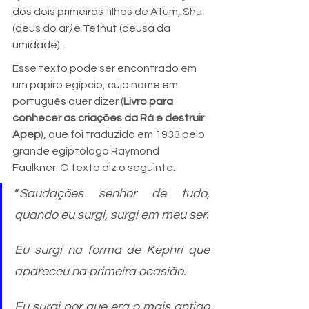
dos dois primeiros filhos de Atum, Shu 
(deus do ar
) 
e Tefnut (deusa da 
umidade). 
Esse texto pode ser encontrado em 
um papiro egípcio, cujo nome em 
português quer dizer (
Livro para 
conhecer as criações da Rá e destruir 
Apep
), que foi traduzido em 1933 pelo 
grande egiptólogo Raymond 
Faulkner. O texto diz o seguinte:
“
Saudações senhor de tudo, 
quando eu surgi, surgi em meu ser. 
Eu surgi na forma de Kephri que 
apareceu na primeira ocasião.
Eu surgi por que era o mais antigo 