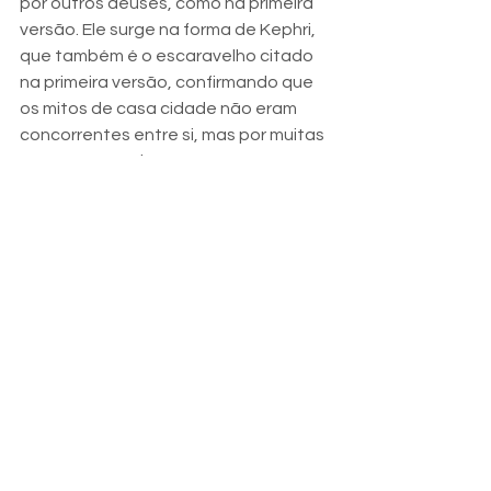
por outros deuses, como na primeira 
versão. Ele surge na forma de Kephri, 
que também é o escaravelho citado 
na primeira versão, confirmando que 
os mitos de casa cidade não eram 
concorrentes entre si, mas por muitas 
vezes se completavam.
Existe uma corrente de 
pesquisadores que afirmam que o que 
o texto diz é que Atum, após 
despertado, se masturba e ejacula, 
gerando Shu e Tefnut. Isso ocorre por 
que o termo para o verbo cuspir em 
Egípcio antigo era (
spshr
), que 
também é o mesmo usado para o 
verbo ejacular, fato que gerou 
controvérsias entre os filólogos.
Em seguida o texto continua: