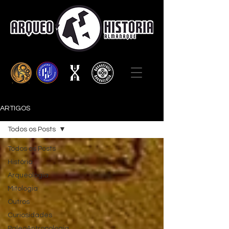
ARTIGOS
Todos os Posts
Todos os Posts
História
Arqueologia
Mitologia
Outros
Curiosidades
PaleoAntropologia