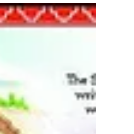
anterior "Além de Jerusalém: Do Politeísmo
ao Monoteísmo - parte 1" e é em
comemoração ao DIA DE...