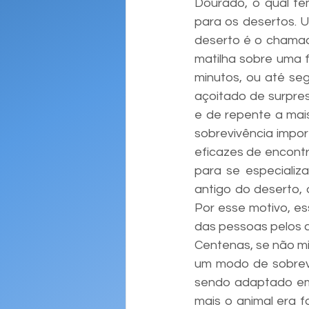
Dourado, o qual te
para os desertos. U
deserto é o chamado
matilha sobre uma f
minutos, ou até seg
açoitado de surpres
e de repente a mai
sobrevivência impo
eficazes de encontr
para se especializ
antigo do deserto,
Por esse motivo, es
das pessoas pelos c
Centenas, se não mi
um modo de sobrevi
sendo adaptado em 
mais o animal era