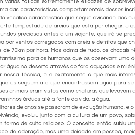
m várias táticas extremamente eficazes de sobrevivê
ma das características comportamentais desses incrív
 vocálico característico que segue avisando aos out
orte tempestade de areias que está por chegar, o qu
undos preciosos antes a um viajante, que irá se prec
a por ventos carregados com areia e detritos que ch
s de 70km por hora. Mas acima de tudo, os chacais t
rtantíssima para os humanos que os observam: uma d
ar água no deserto através do faro aguçados e milêni
ar nessa técnica, e é exatamente o que mais interes
 que os seguem até que encontrassem água para se al
ses animais eram vistos como criaturas que levavam à 
aminhos árduos até a fonte da vida, a água.
lhares de anos se passaram de evolução humana, e o que
vência, evoluiu junto com a cultura de um povo, sob
forma de culto religioso. O conceito então subiu um
 foco de adoração, mas uma deidade em pessoa, me