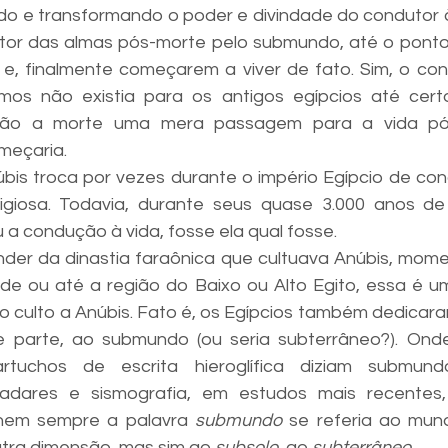
do e transformando o poder e divindade do condutor à 
tor das almas pós-morte pelo submundo, até o ponto
ris e, finalmente começarem a viver de fato. Sim, o co
s não existia para os antigos egípcios até cer
ntão a morte uma mera passagem para a vida pós
meçaria.
is troca por vezes durante o império Egípcio de con
igiosa. Todavia, durante seus quase 3.000 anos de 
a condução à vida, fosse ela qual fosse.
der da dinastia faraônica que cultuava Anúbis, momen
de ou até a região do Baixo ou Alto Egito, essa é u
 culto a Anúbis. Fato é, os Egípcios também dedicaram 
 parte, ao submundo (ou seria subterrâneo?). Onde
rtuchos de escrita hieroglífica diziam submund
adares e sismografia, em estudos mais recentes,
nem sempre a palavra 
submundo
 se referia ao mun
ra dimensão, mas sim ao 
subsolo, 
ao
 subterrâneo
.