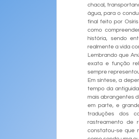
chacal, transportan
água, para o condu
final feito por Osí
como compreendemo
história, sendo e
realmente a vida co
Lembrando que Anúb
exata e função rel
sempre representou 
Em síntese, a depen
tempo da antiguida
mais abrangentes do
em parte, e grande
traduções dos ca
rastreamento de r
constatou-se que 
como sendo uma out