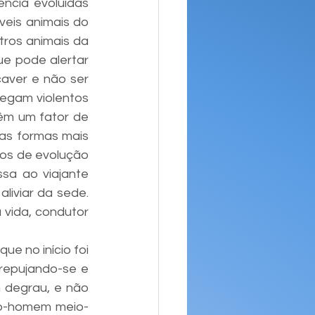
ncia evoluídas 
eis animais do 
ros animais da 
e pode alertar 
aver e não ser 
egam violentos 
êm um fator de 
as formas mais 
os de evolução 
sa ao viajante 
iviar da sede. 
vida, condutor 
 no início foi 
repujando-se e 
 degrau, e não 
io-homem meio-