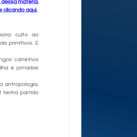
 dessa matéria.
 clicando aqui.
ia: culto ao 
 primitivos. E 
ngos caminhos 
lha e jornadas 
 antropologia, 
 tenha partido 