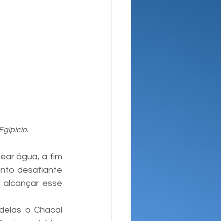
gípicio.
ear água, a fim 
nto desafiante 
 alcançar esse 
elas o Chacal 