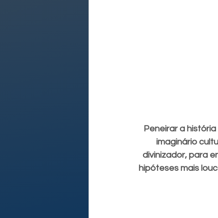
Peneirar a históri
imaginário cult
divinizador, para 
hipóteses mais louc