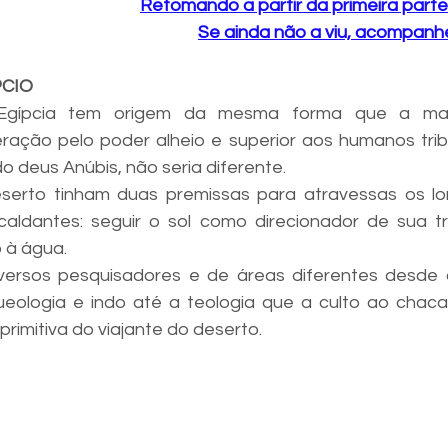
Retomando a partir da primeira parte
Se ainda não a viu, acompanhe
CIO
 Egípcia tem origem da mesma forma que a maior
ação pelo poder alheio e superior aos humanos tribais
o deus Anúbis, não seria diferente.
erto tinham duas premissas para atravessas os lo
aldantes: seguir o sol como direcionador de sua tri
o à água.
versos pesquisadores e de áreas diferentes desde a
eologia e indo até a teologia que a culto ao chacal
rimitiva do viajante do deserto.