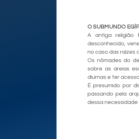
O SUBMUNDO EGÍP
A antiga religião
desconhecido, vener
no caso das raízes d
Os nômades do des
sobre as areias esc
diurnas e ter acess
É presumido por di
passando pela arqu
dessa necessidade p