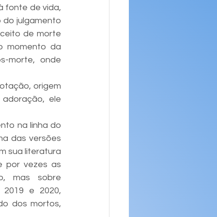
fonte de vida, 
 do julgamento 
nceito de morte 
to momento da 
-morte, onde 
otação, origem 
adoração, ele 
to na linha do 
ma das versões 
sua literatura 
 por vezes as 
o, mas sobre 
 2019 e 2020, 
do dos mortos, 