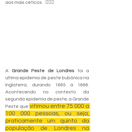
aos mais céticos.   👇🏼😳
A 
Grande Peste de Londres
 foi a 
última epidemia de peste bubônica na 
Inglaterra, durando 1665 à 1666. 
Acontecendo no contexto da 
segunda epidemia de peste; a Grande 
vitimou entre 75 000 a 
Peste que 
100 000 pessoas, ou seja, 
praticamente um quinto da 
população de Londres na 