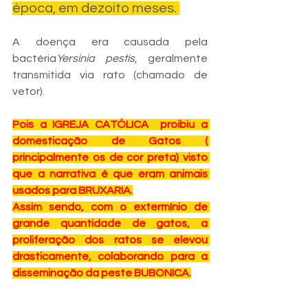
época, em dezoito meses. 
A doença era causada pela 
bactéria
Yersinia pestis
, geralmente 
transmitida via rato (chamado de 
vetor). 
Pois a IGREJA CATÓLICA  proibiu a 
domesticação de Gatos ( 
principalmente os de cor preta) visto 
que a narrativa é que eram animais 
usados para BRUXARIA.
Assim sendo, com o extermínio de 
grande quantidade de gatos, a 
proliferação dos ratos se elevou 
drasticamente, colaborando para a 
disseminação da peste BUBONICA.