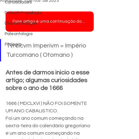
Atualizado:
1 de nov. de 2023
Curiosidades
PaleoAntropologia
Esse artigo é uma continuação dos artigos sobre o IMPERIO BRITANICO ( PARTES 1 A 4 ).
Desmistificação
Paleontologia
Filologia
Tvrcicvm Imperivm = Império 
Turcomano ( Otomano )
Antes de darmos inicio a esse 
artigo; algumas curiosidades 
sobre o ano de 1666
1666 ( MDCLXVI ) NÃO FOI SOMENTE 
UM ANO CABALISTICO.
Foi um ano comum começando na 
sexta-feira do calendário gregoriano  
e um ano comum começando na 