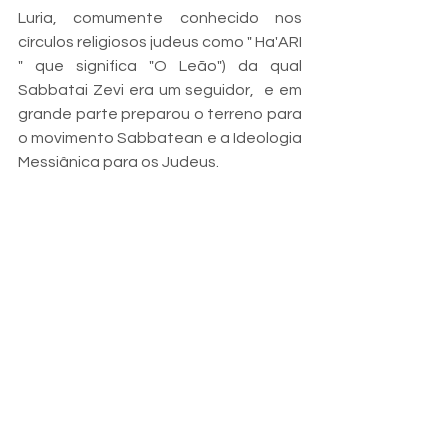
Luria, comumente conhecido nos 
círculos religiosos judeus como " Ha'ARI 
" que significa "O Leão")
da qual 
Sabbatai Zevi era um seguidor,  e em 
grande parte preparou o terreno para 
o movimento Sabbatean e a Ideologia 
Messiânica para os Judeus. 
Pergaminho de Enoque do Mar Morto 