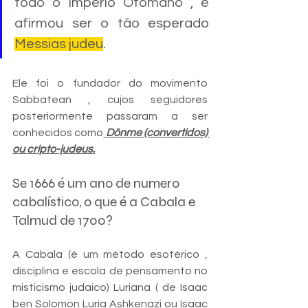
todo o Império Otomano , e 
afirmou ser o tão esperado 
Messias judeu
. 
Ele foi o fundador do movimento 
Sabbatean , cujos seguidores 
posteriormente passaram a ser 
conhecidos como
 Dönme (convertidos) 
ou cripto-judeus.
Se 1666 é um ano de numero 
cabalístico, o que é a Cabala e 
Talmud de 1700?
A Cabala (é um método esotérico , 
disciplina e escola de pensamento no 
misticismo judaico) Luriana ( de Isaac 
ben Solomon Luria Ashkenazi ou Isaac 