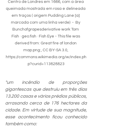
Centro de Londres em 1666, com a área 
queimada mostrada em rosa e delineada 
em traços ( origem Pudding Lane [a] 
marcada com uma linha verde)  -  By 
Bunchofgrapesderivative work Tom 
Fish · geo.fish · Fish Eye - This file was 
derived from: Great fire of london 
map.png:, CC BY-SA 3.0, 
https://commons.wikimedia.org/w/index.ph
p?curid=113828823
"um incêndio de proporções 
gigantescas que destruiu em três dias 
13.200 casas e vários prédios públicos, 
arrasando cerca de 176 hectares da 
cidade. Em virtude de sua magnitude, 
esse acontecimento ficou conhecido 
também como: