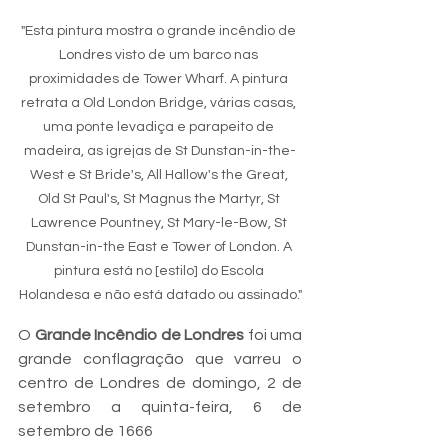
"Esta pintura mostra o grande incêndio de 
Londres visto de um barco nas 
proximidades de Tower Wharf. A pintura 
retrata a Old London Bridge, várias casas, 
uma ponte levadiça e parapeito de 
madeira, as igrejas de St Dunstan-in-the-
West e St Bride's, All Hallow's the Great, 
Old St Paul's, St Magnus the Martyr, St 
Lawrence Pountney, St Mary-le-Bow, St 
Dunstan-in-the East e Tower of London. A 
pintura está no [estilo] do Escola 
Holandesa e não está datado ou assinado."
O 
Grande Incêndio de Londres
 foi uma 
grande conflagração que varreu o 
centro de Londres de domingo, 2 de 
setembro a quinta-feira, 6 de 
setembro de 1666