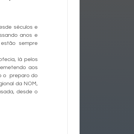
esde séculos e 
ssando anos e 
 estão sempre 
ecia, lá pelos 
 remetendo aos 
 o  preparo do 
gional da NOM, 
sada, desde o 