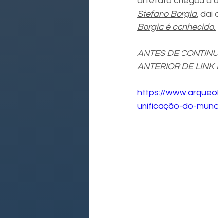
artefato chegou a u
Stefano Borgia
, dai
Borgia é conhecido.
ANTES DE CONTINUA
ANTERIOR DE LINK 
https://www.arqueo
unificação-do-mund