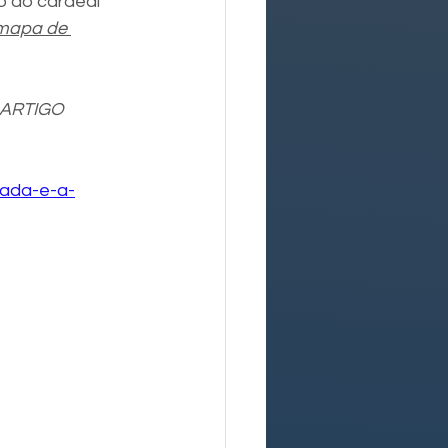
o do cardeal 
 mapa de 
 ARTIGO 
rada-e-a-