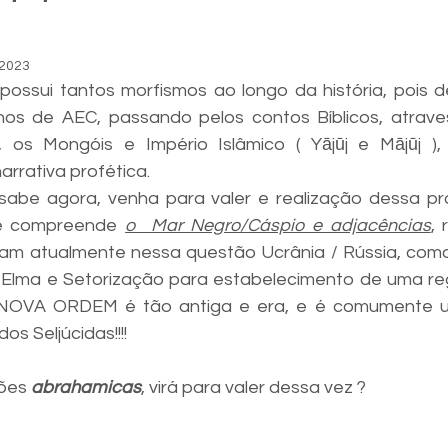
 2023
ssui tantos morfismos ao longo da história, pois d
nos de AEC, passando pelos contos Bíblicos, atrave
 os Mongóis e Império Islâmico ( Yājūj e Mājūj ),
arrativa profética.
abe agora, venha para valer e realização dessa prof
e compreende 
o  Mar Negro/Cáspio e adjacências
,
iam atualmente nessa questão Ucrânia / Rússia, como
il Elma e Setorização para estabelecimento de uma re
 NOVA ORDEM é tão antiga e era, e é comumente u
s Seljúcidas!!!!
ões 
abrahamicas
, virá para valer dessa vez ?