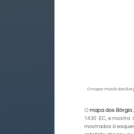
O mapa-múndi dos Bórgia.
O 
mapa dos Bórgia
1430  EC, e mostra 
mostrados à esquerd