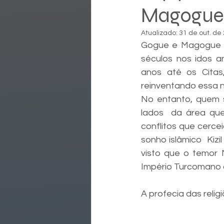
Magogue
Atualizado:
31 de out. de
Gogue e Magogue po
séculos nos idos a
anos até os Citas,
reinventando essa n
No entanto, quem s
lados  da área qu
conflitos que cerce
sonho islâmico  Kiz
visto que o temor
Império Turcomano do
A profecia das religi