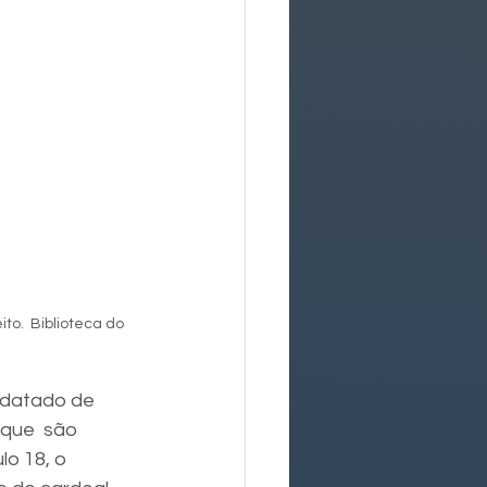
o.  Biblioteca do 
 datado de 
que  são 
o 18, o 