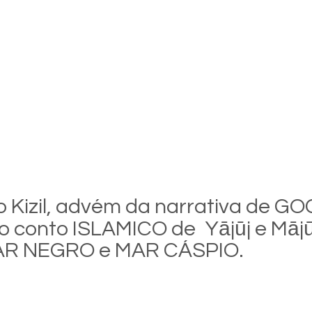
o Kizil, advém da narrativa de GO
o conto ISLAMICO de 
Yājūj e Mājū
MAR NEGRO e MAR CÁSPIO.