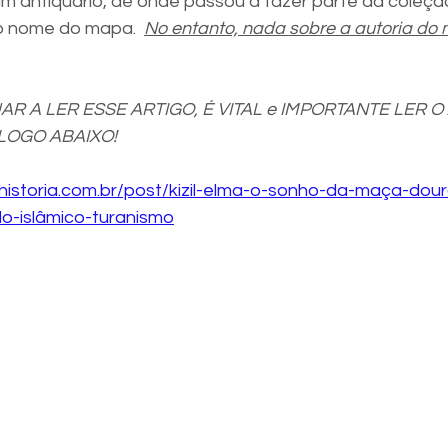
m antiquário, de onde passou a fazer parte da coleçã
 o nome do mapa.  
No entanto, nada sobre a autoria do
R A LER ESSE ARTIGO, É VITAL e IMPORTANTE LER O
LOGO ABAIXO!
historia.com.br/post/kizil-elma-o-sonho-da-maça-dou
o-islâmico-turanismo