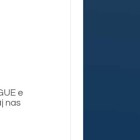
GUE e 
j nas 